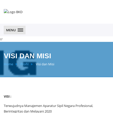
BKPSDM
Kab.
Pandeglang
MENU
//
VISI DAN MISI
Home
Profil
Visi dan Misi
VISI :
Terwujudnya Manajemen Aparatur Sipil Negara Profesional,
Berintegritas dan Melayani 2020