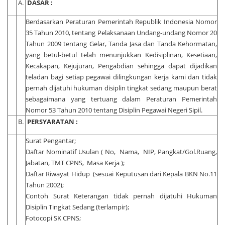
A.
DASAR :
Berdasarkan Peraturan Pemerintah Republik Indonesia Nomor
35 Tahun 2010, tentang Pelaksanaan Undang-undang Nomor 20
Tahun 2009 tentang Gelar, Tanda Jasa dan Tanda Kehormatan,
yang betul-betul telah menunjukkan Kedisiplinan, Kesetiaan,
Kecakapan, Kejujuran, Pengabdian sehingga dapat dijadikan
teladan bagi setiap pegawai dilingkungan kerja kami dan tidak
pernah dijatuhi hukuman disiplin tingkat sedang maupun berat
sebagaimana yang tertuang dalam Peraturan Pemerintah
Nomor 53 Tahun 2010 tentang Disiplin Pegawai Negeri Sipil.
B.
PERSYARATAN :
Surat Pengantar;
Daftar Nominatif Usulan ( No, Nama, NIP, Pangkat/Gol.Ruang,
Jabatan, TMT CPNS, Masa Kerja );
Daftar Riwayat Hidup (sesuai Keputusan dari Kepala BKN No.11
Tahun 2002);
Contoh Surat Keterangan tidak pernah dijatuhi Hukuman
Disiplin Tingkat Sedang (terlampir);
Fotocopi SK CPNS;