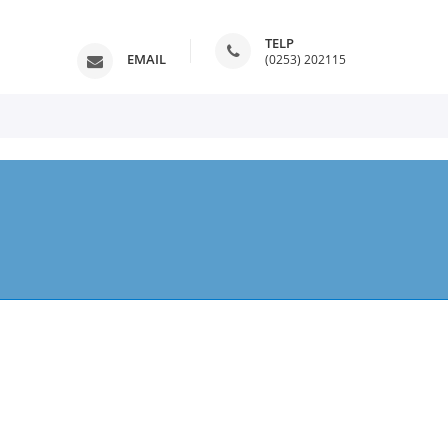
TELP
EMAIL
(0253) 202115