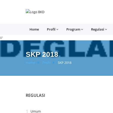
BKPSDM
Kab.
Pandeglang
Home
Profil
Program
Regulasi
//
SKP 2018
Home
Profil
SKP 2018
REGULASI
Umum